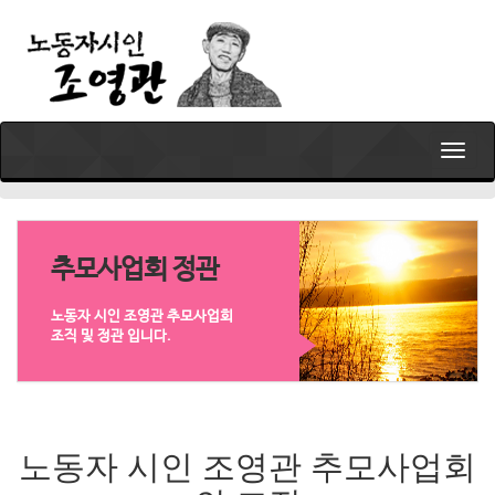
T
o
g
g
l
e
추모사업회 정관
n
a
노동자 시인 조영관 추모사업회
v
조직 및 정관 입니다.
i
g
a
t
i
노동자 시인 조영관 추모사업회
o
n