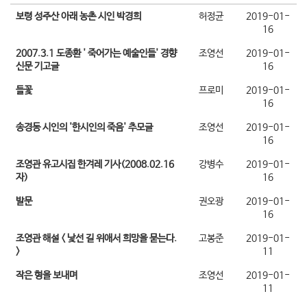
보령 성주산 아래 농촌 시인 박경희
허정균
2019-01-
16
2007.3.1 도종환 ' 죽어가는 예술인들' 경향
조영선
2019-01-
신문 기고글
16
들꽃
프로미
2019-01-
16
송경동 시인의 '한시인의 죽음' 추모글
조영선
2019-01-
16
조영관 유고시집 한겨레 기사(2008.02.16
강병수
2019-01-
자)
16
발문
권오광
2019-01-
16
조영관 해설 < 낯선 길 위애서 희망을 묻는다.
고봉준
2019-01-
>
11
작은 형을 보내며
조영선
2019-01-
11