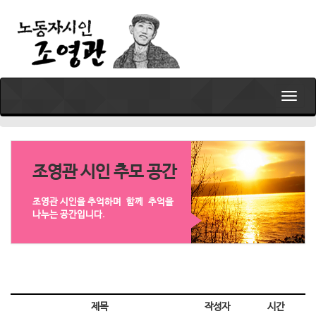
T
o
g
g
l
e
조영관 시인 추모 공간
n
a
조영관 시인을 추억하며 함께 추억을
v
나누는 공간입니다.
i
g
a
t
i
o
제목
작성자
시간
n