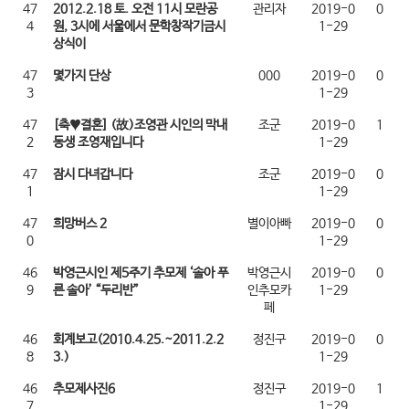
47
2012.2.18 토. 오전 11시 모란공
관리자
2019-0
0
4
원, 3시에 서울에서 문학창작기금시
1-29
상식이
47
몇가지 단상
000
2019-0
0
3
1-29
47
[축♥결혼] (故)조영관 시인의 막내
조군
2019-0
1
2
동생 조영재입니다
1-29
47
잠시 다녀갑니다
조군
2019-0
0
1
1-29
47
희망버스 2
별이아빠
2019-0
0
0
1-29
46
박영근시인 제5주기 추모제 ‘솔아 푸
박영근시
2019-0
0
9
른 솔아’ “두리반”
인추모카
1-29
페
46
회계보고(2010.4.25.~2011.2.2
정진구
2019-0
0
8
3.)
1-29
46
추모제사진6
정진구
2019-0
1
7
1-29