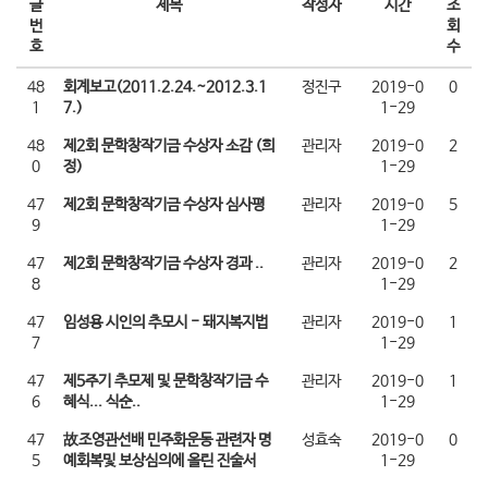
글
제목
작성자
시간
조
번
회
호
수
48
회계보고(2011.2.24.~2012.3.1
정진구
2019-0
0
1
7.)
1-29
48
제2회 문학창작기금 수상자 소감 (희
관리자
2019-0
2
0
정)
1-29
47
제2회 문학창작기금 수상자 심사평
관리자
2019-0
5
9
1-29
47
제2회 문학창작기금 수상자 경과 ..
관리자
2019-0
2
8
1-29
47
임성용 시인의 추모시 - 돼지복지법
관리자
2019-0
1
7
1-29
47
제5주기 추모제 및 문학창작기금 수
관리자
2019-0
1
6
혜식... 식순..
1-29
47
故조영관선배 민주화운동 관련자 명
성효숙
2019-0
0
5
예회복및 보상심의에 올린 진술서
1-29