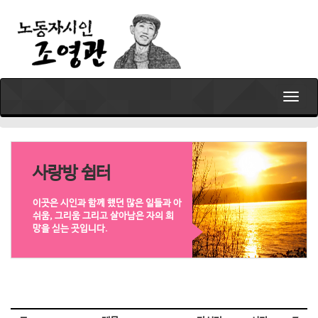
T
o
g
g
l
e
사랑방 쉼터
n
a
이곳은 시인과 함께 했던 많은 일들과 아
v
쉬움, 그리움 그리고 살아남은 자의 희
i
망을 싣는 곳입니다.
g
a
t
i
o
n